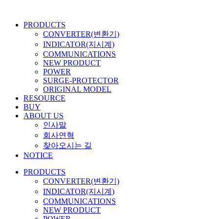
콘
텐
PRODUCTS
츠
CONVERTER(변환기)
로
INDICATOR(지시계)
건
COMMUNICATIONS
너
NEW PRODUCT
뛰
POWER
기
SURGE-PROTECTOR
ORIGINAL MODEL
RESOURCE
BUY
ABOUT US
인사말
회사연혁
찾아오시는 길
NOTICE
PRODUCTS
CONVERTER(변환기)
INDICATOR(지시계)
COMMUNICATIONS
NEW PRODUCT
POWER