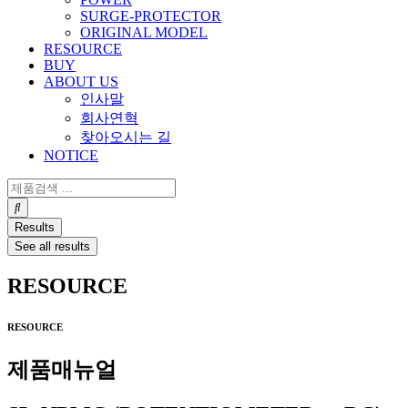
SURGE-PROTECTOR
ORIGINAL MODEL
RESOURCE
BUY
ABOUT US
인사말
회사연혁
찾아오시는 길
NOTICE
Search
...
Results
See all results
RESOURCE
RESOURCE
제품매뉴얼