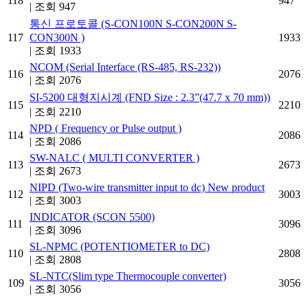
118
947
|
조회 947
통신 프로토콜 (S-CON100N S-CON200N S-
117
CON300N )
1933
|
조회 1933
NCOM (Serial Interface (RS-485, RS-232))
116
2076
|
조회 2076
SI-5200 대형지시계 (FND Size : 2.3”(47.7 x 70 mm))
115
2210
|
조회 2210
NPD ( Frequency or Pulse output )
114
2086
|
조회 2086
SW-NALC ( MULTI CONVERTER )
113
2673
|
조회 2673
NIPD (Two-wire transmitter input to dc) New product
112
3003
|
조회 3003
INDICATOR (SCON 5500)
111
3096
|
조회 3096
SL-NPMC (POTENTIOMETER to DC)
110
2808
|
조회 2808
SL-NTC(Slim type Thermocouple converter)
109
3056
|
조회 3056