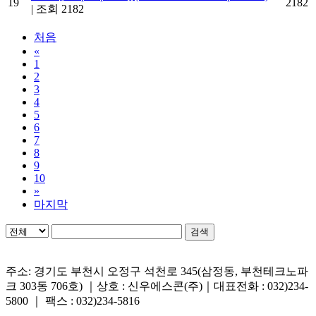
19
2182
|
조회 2182
처음
«
1
2
3
4
5
6
7
8
9
10
»
마지막
검색
주소: 경기도 부천시 오정구 석천로 345(삼정동, 부천테크노파
크 303동 706호) ｜상호 : 신우에스콘(주)｜대표전화 : 032)234-
5800 ｜ 팩스 : 032)234-5816