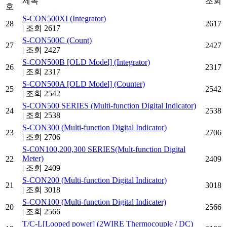
제목
조회
호
S-CON500XI (Integrator)
28
2617
|
조회 2617
S-CON500C (Count)
27
2427
|
조회 2427
S-CON500B [OLD Model] (Integrator)
26
2317
|
조회 2317
S-CON500A [OLD Model] (Counter)
25
2542
|
조회 2542
S-CON500 SERIES (Multi-function Digital Indicator)
24
2538
|
조회 2538
S-CON300 (Multi-function Digital Indicator)
23
2706
|
조회 2706
S-C0N100,200,300 SERIES(Mult-function Digital
Meter)
22
2409
|
조회 2409
S-CON200 (Multi-function Digital Indicator)
21
3018
|
조회 3018
S-CON100 (Multi-function Digital Indicater)
20
2566
|
조회 2566
T/C-L[Looped power] (2WIRE Thermocouple / DC)