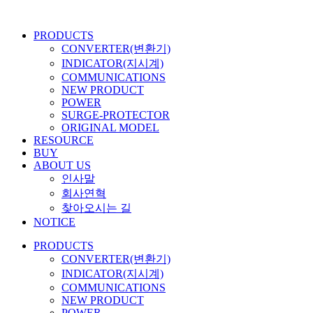
콘
텐
PRODUCTS
츠
CONVERTER(변환기)
로
INDICATOR(지시계)
건
COMMUNICATIONS
너
NEW PRODUCT
뛰
POWER
기
SURGE-PROTECTOR
ORIGINAL MODEL
RESOURCE
BUY
ABOUT US
인사말
회사연혁
찾아오시는 길
NOTICE
PRODUCTS
CONVERTER(변환기)
INDICATOR(지시계)
COMMUNICATIONS
NEW PRODUCT
POWER