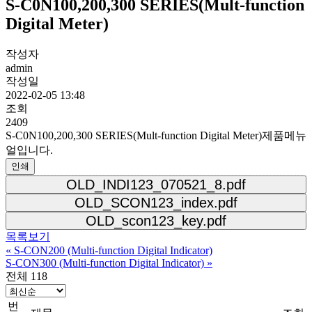
S-C0N100,200,300 SERIES(Mult-function
Digital Meter)
작성자
admin
작성일
2022-02-05 13:48
조회
2409
S-C0N100,200,300 SERIES(Mult-function Digital Meter)제품메뉴
얼입니다.
인쇄
OLD_INDI123_070521_8.pdf
OLD_SCON123_index.pdf
OLD_scon123_key.pdf
목록보기
«
S-CON200 (Multi-function Digital Indicator)
S-CON300 (Multi-function Digital Indicator)
»
전체 118
번