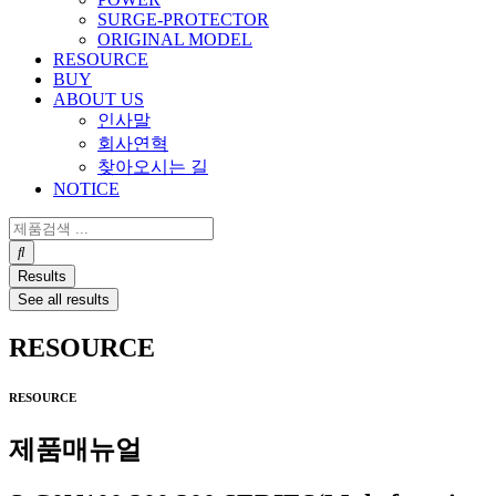
SURGE-PROTECTOR
ORIGINAL MODEL
RESOURCE
BUY
ABOUT US
인사말
회사연혁
찾아오시는 길
NOTICE
Search
...
Results
See all results
RESOURCE
RESOURCE
제품매뉴얼