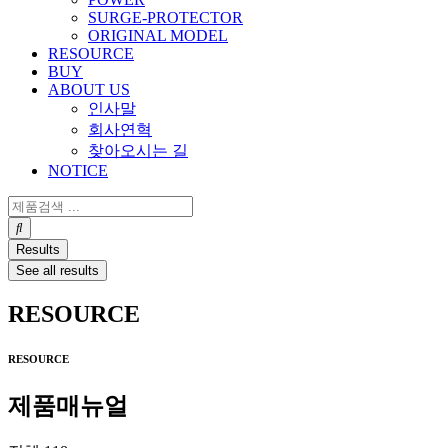
SURGE-PROTECTOR
ORIGINAL MODEL
RESOURCE
BUY
ABOUT US
인사말
회사연혁
찾아오시는 길
NOTICE
Search
...
Results
See all results
RESOURCE
RESOURCE
제품매뉴얼