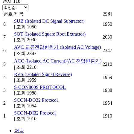
전체 118
번호
제목
조회
SUB (Isolated DC Signal Subtractor)
8
1950
|
조회 1950
SQT (Isolated Square Root Extractor)
7
2030
|
조회 2030
AVC 교류전압변환기 (Isolated AC Voltage)
6
2347
|
조회 2347
ACC (Isolated AC Current)(AC 전압변환기)
5
2210
|
조회 2210
RVS (Isolated Signal Reverse)
4
1959
|
조회 1959
S-CON800S PROTOCOL
3
1988
|
조회 1988
SCON-DO32 Protocol
2
1954
|
조회 1954
SCON-DI32 Protocol
1
1910
|
조회 1910
처음