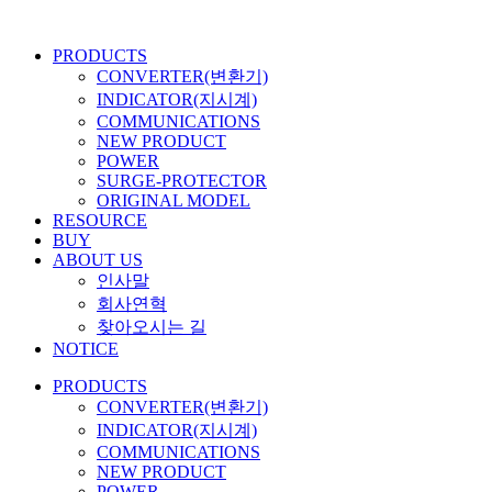
콘
텐
PRODUCTS
츠
CONVERTER(변환기)
로
INDICATOR(지시계)
건
COMMUNICATIONS
너
NEW PRODUCT
뛰
POWER
기
SURGE-PROTECTOR
ORIGINAL MODEL
RESOURCE
BUY
ABOUT US
인사말
회사연혁
찾아오시는 길
NOTICE
PRODUCTS
CONVERTER(변환기)
INDICATOR(지시계)
COMMUNICATIONS
NEW PRODUCT
POWER