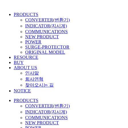
콘
텐
PRODUCTS
츠
CONVERTER(변환기)
로
INDICATOR(지시계)
건
COMMUNICATIONS
너
NEW PRODUCT
뛰
POWER
기
SURGE-PROTECTOR
ORIGINAL MODEL
RESOURCE
BUY
ABOUT US
인사말
회사연혁
찾아오시는 길
NOTICE
PRODUCTS
CONVERTER(변환기)
INDICATOR(지시계)
COMMUNICATIONS
NEW PRODUCT
POWER