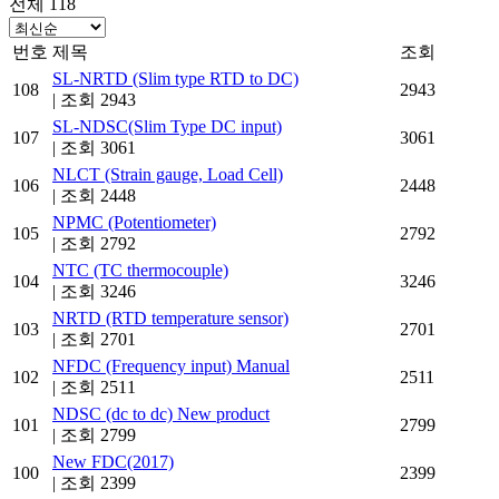
전체 118
번호
제목
조회
SL-NRTD (Slim type RTD to DC)
108
2943
|
조회 2943
SL-NDSC(Slim Type DC input)
107
3061
|
조회 3061
NLCT (Strain gauge, Load Cell)
106
2448
|
조회 2448
NPMC (Potentiometer)
105
2792
|
조회 2792
NTC (TC thermocouple)
104
3246
|
조회 3246
NRTD (RTD temperature sensor)
103
2701
|
조회 2701
NFDC (Frequency input) Manual
102
2511
|
조회 2511
NDSC (dc to dc) New product
101
2799
|
조회 2799
New FDC(2017)
100
2399
|
조회 2399