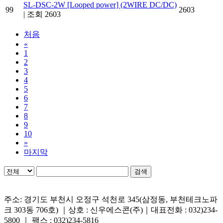
SL-DSC-2W [Looped power] (2WIRE DC/DC)
99
2603
|
조회 2603
처음
«
1
2
3
4
5
6
7
8
9
10
»
마지막
검색
주소: 경기도 부천시 오정구 석천로 345(삼정동, 부천테크노파
크 303동 706호) ｜상호 : 신우에스콘(주)｜대표전화 : 032)234-
5800 ｜ 팩스 : 032)234-5816