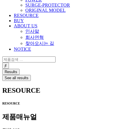
SURGE-PROTECTOR
ORIGINAL MODEL
RESOURCE
BUY
ABOUT US
인사말
회사연혁
찾아오시는 길
NOTICE
Search
...
Results
See all results
RESOURCE
RESOURCE
제품매뉴얼