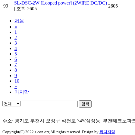
SL-DSC-2W [Looped power] (2WIRE DC/DC)
99
2605
|
조회 2605
처음
«
1
2
3
4
5
6
7
8
9
10
»
마지막
검색
주소: 경기도 부천시 오정구 석천로 345(삼정동, 부천테크노파크 303동 
Copyright(C) 2022 s-con.org All rights reserved. Design by
위디지털