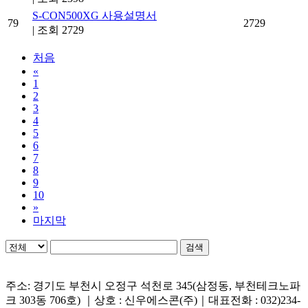
S-CON500XG 사용설명서
79
2729
|
조회 2729
처음
«
1
2
3
4
5
6
7
8
9
10
»
마지막
검색
주소: 경기도 부천시 오정구 석천로 345(삼정동, 부천테크노파
크 303동 706호) ｜상호 : 신우에스콘(주)｜대표전화 : 032)234-