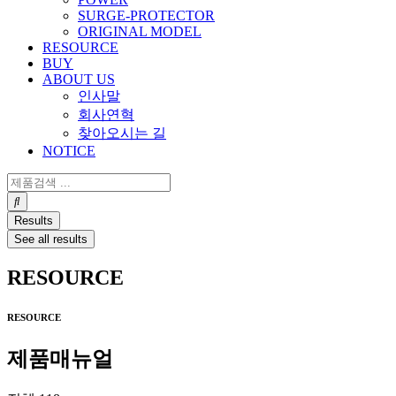
SURGE-PROTECTOR
ORIGINAL MODEL
RESOURCE
BUY
ABOUT US
인사말
회사연혁
찾아오시는 길
NOTICE
Search
...
Results
See all results
RESOURCE
RESOURCE
제품매뉴얼