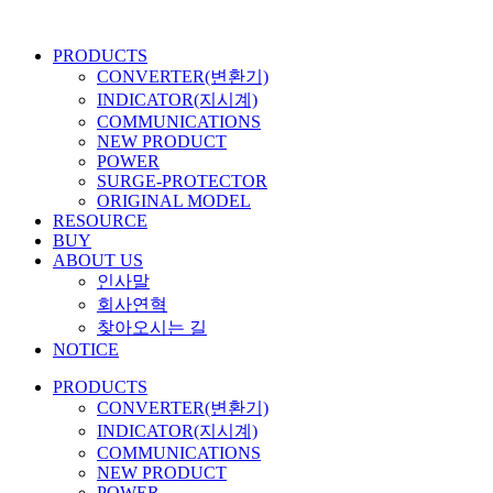
콘
텐
PRODUCTS
츠
CONVERTER(변환기)
로
INDICATOR(지시계)
건
COMMUNICATIONS
너
NEW PRODUCT
뛰
POWER
기
SURGE-PROTECTOR
ORIGINAL MODEL
RESOURCE
BUY
ABOUT US
인사말
회사연혁
찾아오시는 길
NOTICE
PRODUCTS
CONVERTER(변환기)
INDICATOR(지시계)
COMMUNICATIONS
NEW PRODUCT
POWER