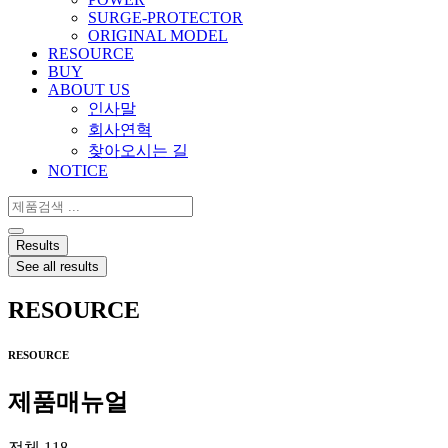
SURGE-PROTECTOR
ORIGINAL MODEL
RESOURCE
BUY
ABOUT US
인사말
회사연혁
찾아오시는 길
NOTICE
Search
...
Results
See all results
RESOURCE
RESOURCE
제품매뉴얼
전체 118