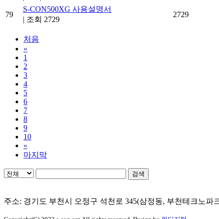
S-CON500XG 사용설명서
79
2729
|
조회 2729
처음
«
1
2
3
4
5
6
7
8
9
10
»
마지막
검색
주소: 경기도 부천시 오정구 석천로 345(삼정동, 부천테크노파크 303동 