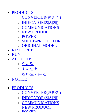
콘
텐
PRODUCTS
츠
CONVERTER(변환기)
로
INDICATOR(지시계)
건
COMMUNICATIONS
너
NEW PRODUCT
뛰
POWER
기
SURGE-PROTECTOR
ORIGINAL MODEL
RESOURCE
BUY
ABOUT US
인사말
회사연혁
찾아오시는 길
NOTICE
PRODUCTS
CONVERTER(변환기)
INDICATOR(지시계)
COMMUNICATIONS
NEW PRODUCT
POWER