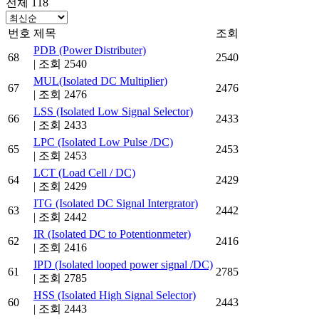
전체 118
번호
제목
조회
PDB (Power Distributer)
68
2540
|
조회 2540
MUL(Isolated DC Multiplier)
67
2476
|
조회 2476
LSS (Isolated Low Signal Selector)
66
2433
|
조회 2433
LPC (Isolated Low Pulse /DC)
65
2453
|
조회 2453
LCT (Load Cell / DC)
64
2429
|
조회 2429
ITG (Isolated DC Signal Intergrator)
63
2442
|
조회 2442
IR (Isolated DC to Potentionmeter)
62
2416
|
조회 2416
IPD (Isolated looped power signal /DC)
61
2785
|
조회 2785
HSS (Isolated High Signal Selector)
60
2443
|
조회 2443