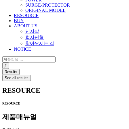
SURGE-PROTECTOR
ORIGINAL MODEL
RESOURCE
BUY
ABOUT US
인사말
회사연혁
찾아오시는 길
NOTICE
Search
...
Results
See all results
RESOURCE
RESOURCE
제품매뉴얼