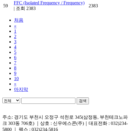
FFC (Isolated Frequency / Frequency)
59
2383
|
조회 2383
처음
«
1
2
3
4
5
6
7
8
9
10
»
마지막
검색
주소: 경기도 부천시 오정구 석천로 345(삼정동, 부천테크노파
크 303동 706호) ｜상호 : 신우에스콘(주)｜대표전화 : 032)234-
5800 ｜ 팩스 : 032)234-5816