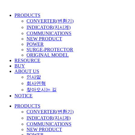
콘
텐
PRODUCTS
츠
CONVERTER(변환기)
로
INDICATOR(지시계)
건
COMMUNICATIONS
너
NEW PRODUCT
뛰
POWER
기
SURGE-PROTECTOR
ORIGINAL MODEL
RESOURCE
BUY
ABOUT US
인사말
회사연혁
찾아오시는 길
NOTICE
PRODUCTS
CONVERTER(변환기)
INDICATOR(지시계)
COMMUNICATIONS
NEW PRODUCT
POWER