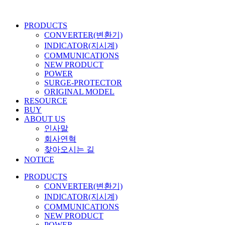
콘
텐
PRODUCTS
츠
CONVERTER(변환기)
로
INDICATOR(지시계)
건
COMMUNICATIONS
너
NEW PRODUCT
뛰
POWER
기
SURGE-PROTECTOR
ORIGINAL MODEL
RESOURCE
BUY
ABOUT US
인사말
회사연혁
찾아오시는 길
NOTICE
PRODUCTS
CONVERTER(변환기)
INDICATOR(지시계)
COMMUNICATIONS
NEW PRODUCT
POWER