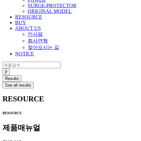
SURGE-PROTECTOR
ORIGINAL MODEL
RESOURCE
BUY
ABOUT US
인사말
회사연혁
찾아오시는 길
NOTICE
Search
...
Results
See all results
RESOURCE
RESOURCE
제품매뉴얼