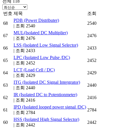
전체 118
번호
제목
조회
PDB (Power Distributer)
68
2540
|
조회 2540
MUL(Isolated DC Multiplier)
67
2476
|
조회 2476
LSS (Isolated Low Signal Selector)
66
2433
|
조회 2433
LPC (Isolated Low Pulse /DC)
65
2452
|
조회 2452
LCT (Load Cell / DC)
64
2429
|
조회 2429
ITG (Isolated DC Signal Intergrator)
63
2440
|
조회 2440
IR (Isolated DC to Potentionmeter)
62
2416
|
조회 2416
IPD (Isolated looped power signal /DC)
61
2784
|
조회 2784
HSS (Isolated High Signal Selector)
60
2442
|
조회 2442