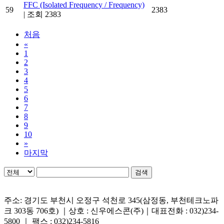
FFC (Isolated Frequency / Frequency)
59
2383
|
조회 2383
처음
«
1
2
3
4
5
6
7
8
9
10
»
마지막
검색
주소: 경기도 부천시 오정구 석천로 345(삼정동, 부천테크노파
크 303동 706호) ｜상호 : 신우에스콘(주)｜대표전화 : 032)234-
5800 ｜ 팩스 : 032)234-5816