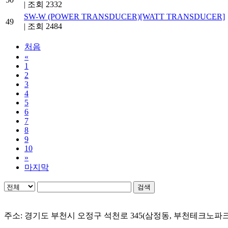
|
조회 2332
SW-W (POWER TRANSDUCER)[WATT TRANSDUCER]
49
|
조회 2484
처음
«
1
2
3
4
5
6
7
8
9
10
»
마지막
검색
주소: 경기도 부천시 오정구 석천로 345(삼정동, 부천테크노파크 303동 