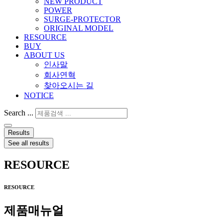
NEW PRODUCT
POWER
SURGE-PROTECTOR
ORIGINAL MODEL
RESOURCE
BUY
ABOUT US
인사말
회사연혁
찾아오시는 길
NOTICE
Search ...
Results
See all results
RESOURCE
RESOURCE
제품매뉴얼