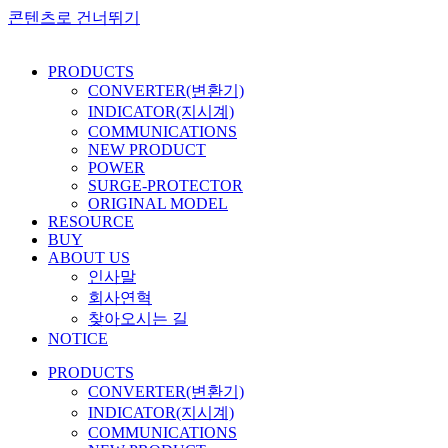
콘텐츠로 건너뛰기
PRODUCTS
CONVERTER(변환기)
INDICATOR(지시계)
COMMUNICATIONS
NEW PRODUCT
POWER
SURGE-PROTECTOR
ORIGINAL MODEL
RESOURCE
BUY
ABOUT US
인사말
회사연혁
찾아오시는 길
NOTICE
PRODUCTS
CONVERTER(변환기)
INDICATOR(지시계)
COMMUNICATIONS