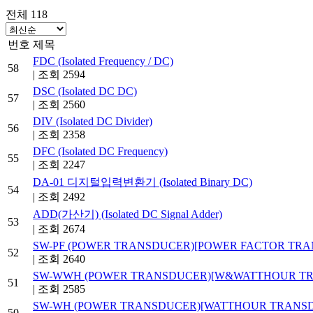
전체 118
번호
제목
FDC (Isolated Frequency / DC)
58
|
조회 2594
DSC (Isolated DC DC)
57
|
조회 2560
DIV (Isolated DC Divider)
56
|
조회 2358
DFC (Isolated DC Frequency)
55
|
조회 2247
DA-01 디지털입력변환기 (Isolated Binary DC)
54
|
조회 2492
ADD(가산기) (Isolated DC Signal Adder)
53
|
조회 2674
SW-PF (POWER TRANSDUCER)[POWER FACTOR TR
52
|
조회 2640
SW-WWH (POWER TRANSDUCER)[W&WATTHOUR T
51
|
조회 2585
SW-WH (POWER TRANSDUCER)[WATTHOUR TRANS
50