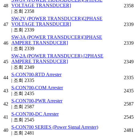
VOLTAGE TRANSDUCER]
48
2358
|
조회 2358
SW-2V (POWER TRANSDUCER)[2PHASE
VOLTAGE TRANSDUCER]
47
2339
|
조회 2339
SW-3A (POWER TRANSDUCER)[3PHASE
AMPERE TRANSDUCER]
46
2339
|
조회 2339
SW-2A (POWER TRANSDUCER) [2PHASE
AMPERE TRANSDUCER]
45
2349
|
조회 2349
S-CON700-RTD Arrester
44
2335
|
조회 2335
S-CON700-COM Arrester
43
2435
|
조회 2435
S-CON700-PWR Arrester
42
2587
|
조회 2587
S-CON700-DC Arrester
41
2545
|
조회 2545
S-CON700 SERIES (Power Signal Arrester)
40
2481
|
조회 2481