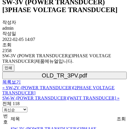
SW-3V (POWER TRANSDUCER)
[3PHASE VOLTAGE TRANSDUCER]
작성자
admin
작성일
2022-02-05 14:07
조회
2358
SW-3V (POWER TRANSDUCER)[3PHASE VOLTAGE
TRANSDUCER]제품메뉴얼입니다.
인쇄
OLD_TR_3PV.pdf
목록보기
«
SW-2V (POWER TRANSDUCER)[2PHASE VOLTAGE
TRANSDUCER]
SW-W (POWER TRANSDUCER)[WATT TRANSDUCER]
»
전체 118
번
제목
조회
호
SW-3V (POWER TRANSDUCER)[3PHASE