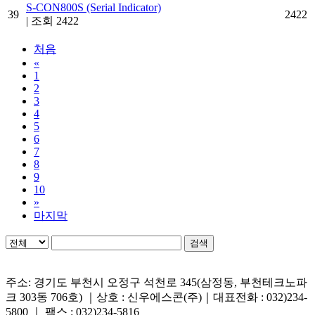
S-CON800S (Serial Indicator)
39
2422
|
조회 2422
처음
«
1
2
3
4
5
6
7
8
9
10
»
마지막
검색
주소: 경기도 부천시 오정구 석천로 345(삼정동, 부천테크노파
크 303동 706호) ｜상호 : 신우에스콘(주)｜대표전화 : 032)234-
5800 ｜ 팩스 : 032)234-5816