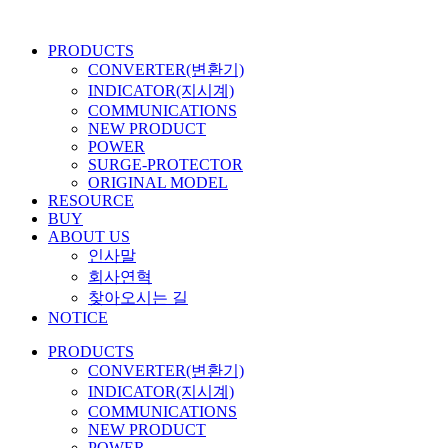
콘
텐
PRODUCTS
츠
CONVERTER(변환기)
로
INDICATOR(지시계)
건
COMMUNICATIONS
너
NEW PRODUCT
뛰
POWER
기
SURGE-PROTECTOR
ORIGINAL MODEL
RESOURCE
BUY
ABOUT US
인사말
회사연혁
찾아오시는 길
NOTICE
PRODUCTS
CONVERTER(변환기)
INDICATOR(지시계)
COMMUNICATIONS
NEW PRODUCT
POWER