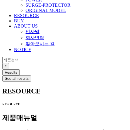
SURGE-PROTECTOR
ORIGINAL MODEL
RESOURCE
BUY
ABOUT US
인사말
회사연혁
찾아오시는 길
NOTICE
Search
...
Results
See all results
RESOURCE
RESOURCE
제품매뉴얼