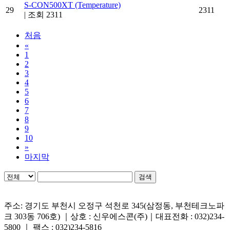
S-CON500XT (Temperature)
29
2311
|
조회 2311
처음
«
1
2
3
4
5
6
7
8
9
10
»
마지막
검색
주소: 경기도 부천시 오정구 석천로 345(삼정동, 부천테크노파
크 303동 706호) ｜상호 : 신우에스콘(주)｜대표전화 : 032)234-
5800 ｜ 팩스 : 032)234-5816