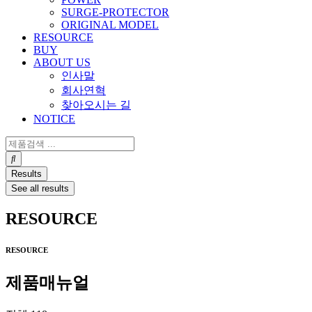
SURGE-PROTECTOR
ORIGINAL MODEL
RESOURCE
BUY
ABOUT US
인사말
회사연혁
찾아오시는 길
NOTICE
Search
...
Results
See all results
RESOURCE
RESOURCE
제품매뉴얼