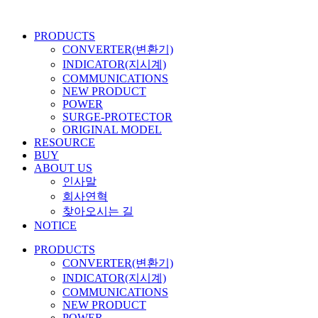
콘
텐
PRODUCTS
츠
CONVERTER(변환기)
로
INDICATOR(지시계)
건
COMMUNICATIONS
너
NEW PRODUCT
뛰
POWER
기
SURGE-PROTECTOR
ORIGINAL MODEL
RESOURCE
BUY
ABOUT US
인사말
회사연혁
찾아오시는 길
NOTICE
PRODUCTS
CONVERTER(변환기)
INDICATOR(지시계)
COMMUNICATIONS
NEW PRODUCT
POWER