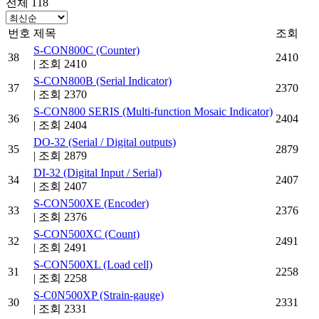
전체 118
번호
제목
조회
S-CON800C (Counter)
38
2410
|
조회 2410
S-CON800B (Serial Indicator)
37
2370
|
조회 2370
S-CON800 SERIS (Multi-function Mosaic Indicator)
36
2404
|
조회 2404
DO-32 (Serial / Digital outputs)
35
2879
|
조회 2879
DI-32 (Digital Input / Serial)
34
2407
|
조회 2407
S-CON500XE (Encoder)
33
2376
|
조회 2376
S-CON500XC (Count)
32
2491
|
조회 2491
S-CON500XL (Load cell)
31
2258
|
조회 2258
S-C0N500XP (Strain-gauge)
30
2331
|
조회 2331