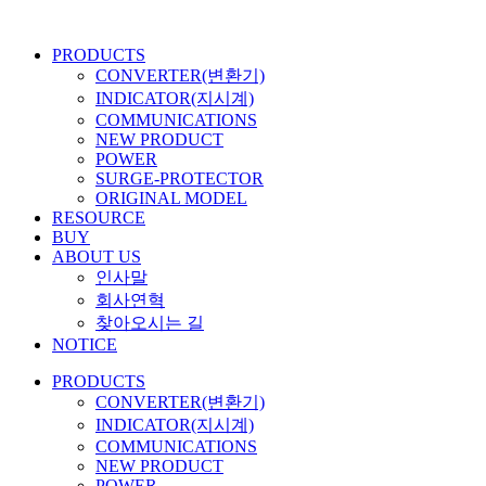
콘
텐
PRODUCTS
츠
CONVERTER(변환기)
로
INDICATOR(지시계)
건
COMMUNICATIONS
너
NEW PRODUCT
뛰
POWER
기
SURGE-PROTECTOR
ORIGINAL MODEL
RESOURCE
BUY
ABOUT US
인사말
회사연혁
찾아오시는 길
NOTICE
PRODUCTS
CONVERTER(변환기)
INDICATOR(지시계)
COMMUNICATIONS
NEW PRODUCT
POWER