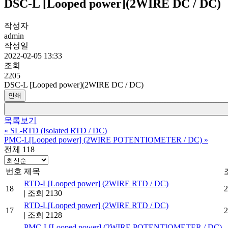
DSC-L [Looped power](2WIRE DC / DC)
작성자
admin
작성일
2022-02-05 13:33
조회
2205
DSC-L [Looped power](2WIRE DC / DC)
인쇄
목록보기
«
SL-RTD (Isolated RTD / DC)
PMC-L[Looped power] (2WIRE POTENTIOMETER / DC)
»
전체 118
번호
제목
RTD-L[Looped power] (2WIRE RTD / DC)
18
2
|
조회 2130
RTD-L[Looped power] (2WIRE RTD / DC)
17
2
|
조회 2128
PMC-L[Looped power] (2WIRE POTENTIOMETER / DC)