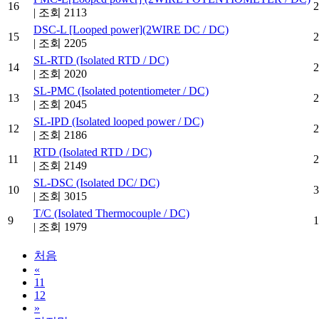
16
2
|
조회 2113
DSC-L [Looped power](2WIRE DC / DC)
15
2
|
조회 2205
SL-RTD (Isolated RTD / DC)
14
2
|
조회 2020
SL-PMC (Isolated potentiometer / DC)
13
2
|
조회 2045
SL-IPD (Isolated looped power / DC)
12
2
|
조회 2186
RTD (Isolated RTD / DC)
11
2
|
조회 2149
SL-DSC (Isolated DC/ DC)
10
3
|
조회 3015
T/C (Isolated Thermocouple / DC)
9
1
|
조회 1979
처음
«
11
12
»