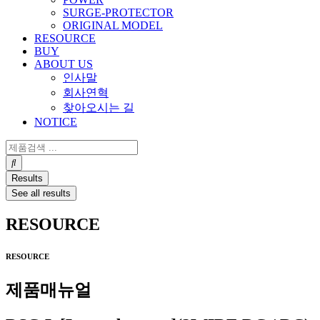
SURGE-PROTECTOR
ORIGINAL MODEL
RESOURCE
BUY
ABOUT US
인사말
회사연혁
찾아오시는 길
NOTICE
Search
...
Results
See all results
RESOURCE
RESOURCE
제품매뉴얼